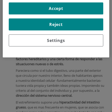
Accept
Son medicacamentos muy eficaces con un rango de dosis
elevado y escasos
efectos secundarios, sobre todo
Reject
somnolencia, nauseas y estreñimiento.
De este queremos hablar hoy,
el estreñimiento afecta a un
gran porcentaje de la poblacion
, fundamentalmente
Settings
femenino, ello
se bebe a diaetas inadecuadas, escaso
aporte de fibra, de agua, estilo de vida sedentario,
alimentación pobre en residuos
y, probablemente a
factores hereditarios y una cierta forma de responder a las
situaciuones nuevas o de estrés.
Pareciera como si el tubo digestivo, una parte del exterior
que circula por nuestro interior, lleno de habitantes ajenos
a nuestra identidad celular -fundamentalmente bacterias-
tuviera vida propia y también ideas propias. Imponiendo su
criterio al del conjunto del individuo y, por supuesto, a la
dirección del sistema nervioso central.
El estreñimiento supone una
hiperactividad del intestino
grueso
, que es mas frecuente en mujeres, que se asocia con