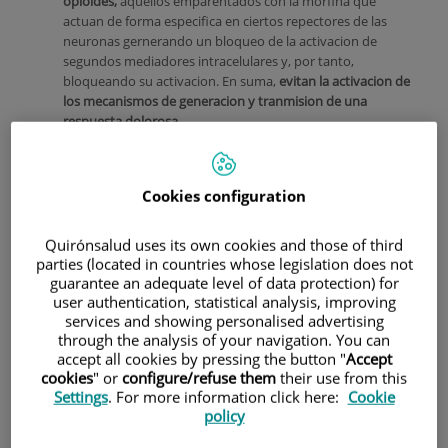
opioides,
aquellos emparentados con la morfina que
actuan de forma especifica en ciertos repectores de las
neuronas gernerando un bloqueo de la activacion de
segundos mediadores intracelulares y, por tanto,
bloqueando su activacion. En suma,
evitan la activacion de
los mecanismos de generacion y tranmision de una
respuesta dolorosa.
Cookies configuration
Quirónsalud uses its own cookies and those of third
parties (located in countries whose legislation does not
guarantee an adequate level of data protection) for
user authentication, statistical analysis, improving
services and showing personalised advertising
through the analysis of your navigation. You can
accept all cookies by pressing the button "
Accept
cookies
" or
configure/refuse them
their use from this
Settings
. For more information click here:
Cookie
policy