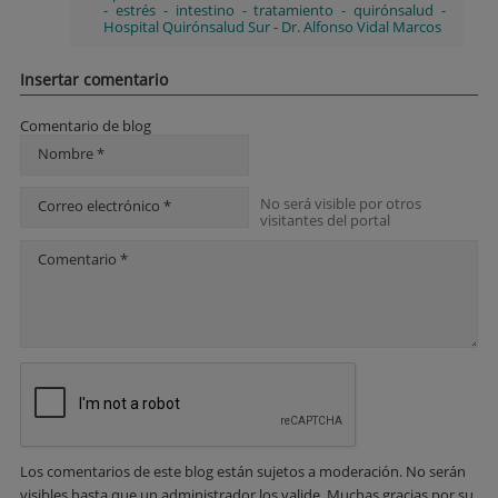
-
estrés
-
intestino
-
tratamiento
-
quirónsalud
-
Hospital Quirónsalud Sur
-
Dr. Alfonso Vidal Marcos
Insertar comentario
Comentario de blog
Nombre *
No será visible por otros
Correo electrónico *
visitantes del portal
Comentario *
Los comentarios de este blog están sujetos a moderación. No serán
visibles hasta que un administrador los valide. Muchas gracias por su