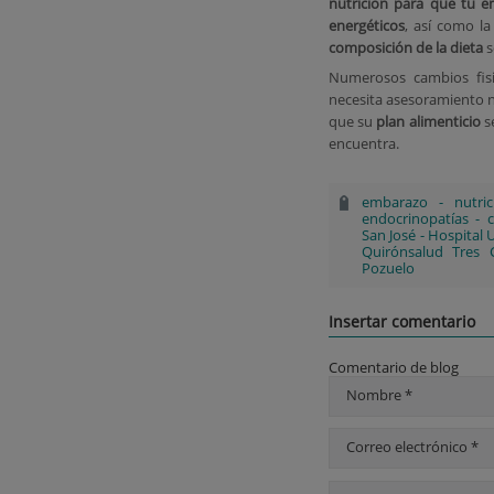
nutrición para que tu e
energéticos
, así como l
composición de la dieta
s
Numerosos cambios fisi
necesita asesoramiento nu
que su
plan alimenticio
s
encuentra.
embarazo
-
nutri
endocrinopatías
-
c
San José
-
Hospital 
Quirónsalud Tres 
Pozuelo
Insertar comentario
Comentario de blog
Nombre *
Correo electrónico *