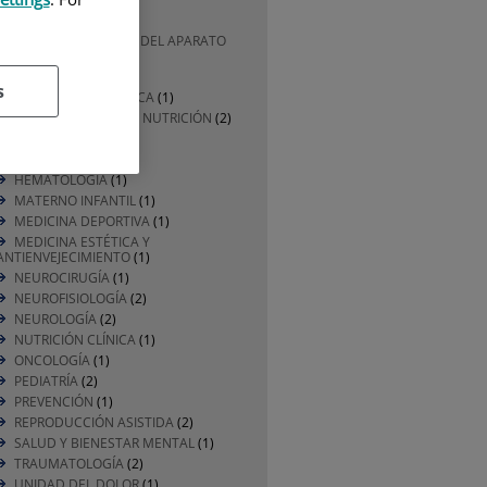
CARDIOLOGÍA
(1)
CIRUGÍA GENERAL Y DEL APARATO
DIGESTIVO
(1)
DERMATOLOGÍA
(1)
s
DIVULGACIÓN MÉDICA
(1)
ENDOCRINOLOGÍA Y NUTRICIÓN
(2)
ENFERMERÍA
(2)
GERIATRÍA
(2)
HEMATOLOGÍA
(1)
MATERNO INFANTIL
(1)
MEDICINA DEPORTIVA
(1)
MEDICINA ESTÉTICA Y
ANTIENVEJECIMIENTO
(1)
NEUROCIRUGÍA
(1)
NEUROFISIOLOGÍA
(2)
NEUROLOGÍA
(2)
NUTRICIÓN CLÍNICA
(1)
ONCOLOGÍA
(1)
PEDIATRÍA
(2)
PREVENCIÓN
(1)
REPRODUCCIÓN ASISTIDA
(2)
SALUD Y BIENESTAR MENTAL
(1)
TRAUMATOLOGÍA
(2)
UNIDAD DEL DOLOR
(1)