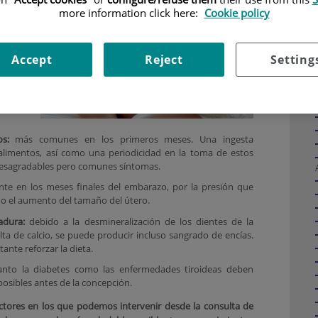
darse
more information click here:
Cookie policy
periodo
se verá
do al
Accept
Reject
Setting
terona.
en fibra
udables
 esta
s:
más comunes en los primeros meses. Una ingesta
alimentos, así como una periodicidad en la toma de estos
desagradables pero comunes síntomas.
te en los meses finales del embarazo, por la presión que
o el aumento del tamaño del útero.
adura:
debido a la desmineralización de los dientes de la
lta de calcio, se puede producir incluso sangrado de encías.
ante reforzar la dieta.
anto la diabetes como las enfermedades tiroideas deben
posibles antes de la concepción.
ctores en los que podemos intervenir desde la consulta de