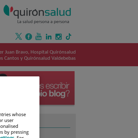
er Juan Bravo, Hospital Quirónsalud
es Cantos y Quirónsalud Valdebebas
untries whose
or user
TEMAS
sonalised
es by pressing
ettings
. For
ALERGOLOGÍA
(2)