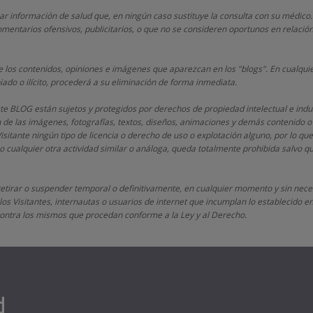
nar información de salud que, en ningún caso sustituye la consulta con su médico.
mentarios ofensivos, publicitarios, o que no se consideren oportunos en relación
 los contenidos, opiniones e imágenes que aparezcan en los "blogs". En cualquie
iado o ilícito, procederá a su eliminación de forma inmediata.
este BLOG están sujetos y protegidos por derechos de propiedad intelectual e indu
n de las imágenes, fotografías, textos, diseños, animaciones y demás contenido o
Visitante ningún tipo de licencia o derecho de uso o explotación alguno, por lo que
 cualquier otra actividad similar o análoga, queda totalmente prohibida salvo 
retirar o suspender temporal o definitivamente, en cualquier momento y sin neces
os Visitantes, internautas o usuarios de internet que incumplan lo establecido en 
s contra los mismos que procedan conforme a la Ley y al Derecho.