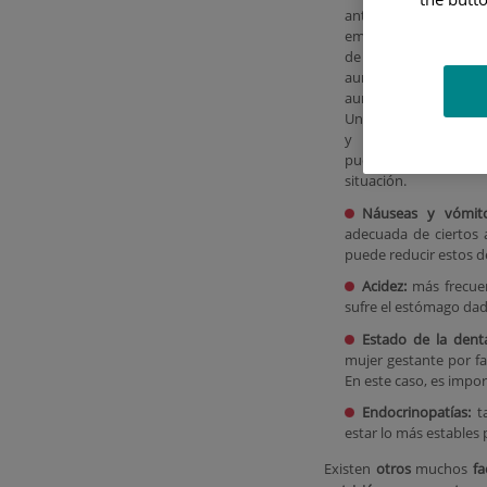
antes de que
embarazada, en el 
de gestación, este 
aumentado debi
aumento de la proges
Una buena dieta rica 
y unos hábitos sal
pueden mejorar
situación.
Náuseas y vómito
adecuada de ciertos 
puede reducir estos 
Acidez:
más frecuen
sufre el estómago dad
Estado de la dent
mujer gestante por fa
En este caso, es import
Endocrinopatías:
t
estar lo más estables 
Existen
otros
muchos
fa