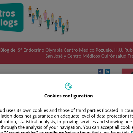
Blog del Sº Endocrino Olympia Centro Médico Pozuelo, H.U. Rub
San José y Centro Médicos Quirónsalud Tr
y nutrición
Cookies configuration
ones relacionadas con la nutrición que se ven afectadas en el
d uses its own cookies and those of third parties (located in co
s evitar que se conviertan en un riesgo
a través de una
slation does not guarantee an adequate level of data protection) f
Algunas de ellas son:
tication, statistical analysis, improving services and showing per
 una
 through the analysis of your navigation. You can accept all cooki
imiento
n "
Accept cookies
" or
configure/refuse them
their use from this
S