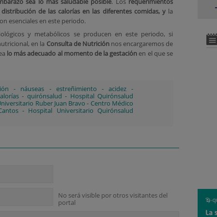
mbarazo sea lo más saludable posible
. Los
requerimientos
a
distribución de las calorías en las diferentes comidas, y
la
on esenciales en este periodo.
ológicos y metabólicos se producen en este periodo, si
tricional, en la
Consulta de Nutrición
nos encargaremos de
ea
lo más adecuado al momento de la gestación
en el que se
ción
-
náuseas
-
estreñimiento
-
acidez
-
alorías
-
quirónsalud
-
Hospital Quirónsalud
Universitario Ruber Juan Bravo
-
Centro Médico
Cantos
-
Hospital Universitario Quirónsalud
No será visible por otros visitantes del
portal