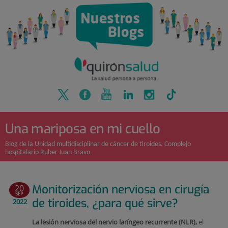
Quirónsalud
Saltar
al
contenido
Una mariposa en mi cuello
Blog de la Unidad multidisciplinar de cáncer de tiroides. Complejo
hospitalario Ruber Juan Bravo
Monitorización nerviosa en cirugía
20
SEP
de tiroides, ¿para qué sirve?
2022
La lesión nerviosa del nervio laríngeo recurrente (NLR),
el