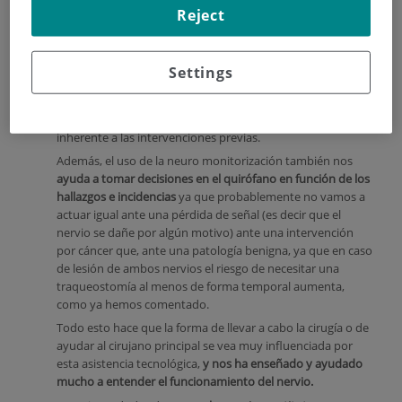
parámetros que se reflejan en un monitor. Gracias a este
Reject
aparato,
durante la intervención podemos confirmar que lo
que hemos localizado es el NLR y que se encuentra
funcional.
Esto que es
útil en toda cirugía cervical
, cobra
Settings
mayor importancia en cirugías extensas por cáncer o
bocios grandes o reintervenciones en las que en ocasiones
la identificación nerviosa está dificultada por la fibrosis
inherente a las intervenciones previas.
Además, el uso de la neuro monitorización también nos
ayuda a tomar decisiones en el quirófano en función de los
hallazgos e incidencias
ya que probablemente no vamos a
actuar igual ante una pérdida de señal (es decir que el
nervio se dañe por algún motivo) ante una intervención
por cáncer que, ante una patología benigna, ya que en caso
de lesión de ambos nervios el riesgo de necesitar una
traqueostomía al menos de forma temporal aumenta,
como ya hemos comentado.
Todo esto hace que la forma de llevar a cabo la cirugía o de
ayudar al cirujano principal se vea muy influenciada por
esta asistencia tecnológica,
y nos ha enseñado y ayudado
mucho a entender el funcionamiento del nervio.