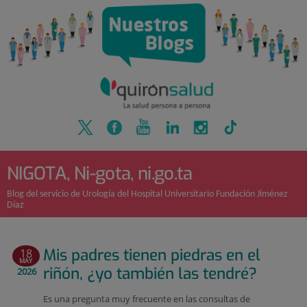
Quirónsalud
Saltar
al
contenido
NIGOTA, Ni-gota, ni.go.ta
Blog del servicio de Urología del Hospital Universitario Fundación Jiménez
Díaz
Mis padres tienen piedras en el
18
MAY
riñón, ¿yo también las tendré?
2026
Es una pregunta muy frecuente en las consultas de