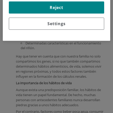
metabólicas.
Reject
Entre los factores que pueden heredarse se encuentran:
Tendencia a eliminar más calcio del normal por la
orina.
Settings
Alteraciones en el metabolismo del ácido úrico.
Trastornos metabólicos poco frecuentes.
Determinadas características en el funcionamiento
del riñón.
Hay que tener en cuenta que con nuestra familia no solo
compartimos los genes, si no que también compartimos
determinados hábitos alimenticios, de vida, solemos vivir
en regiones próximas, y todos estos factores también
influyen en la formación de los cálculos renales.
La importancia de los hábitos de vida
Aunque exista una predisposición familiar, los hábitos de
vida tienen un papel fundamental. De hecho, muchas
personas con antecedentes familiares nunca desarrollan
piedras gracias a unos hábitos adecuados.
Por el contrario, factores como beber poca agua, consumir