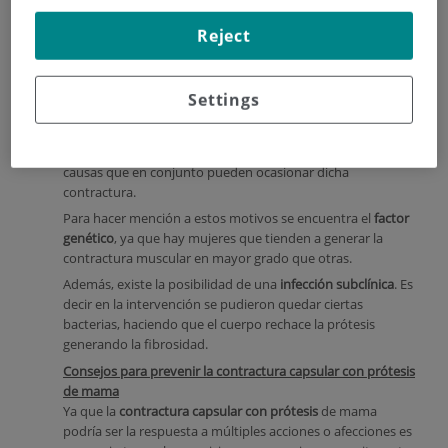
Un buen ejemplo para esta reacción recae en una cáscara
de huevo, una cobertura firme la cual provoca que la mama
Reject
quede dura, deformada y que probablemente cause dolor.
¿Cuáles son las causas de la contractura capsular?
Cuando se habla de las
causas de la contractura capsular
Settings
existen diversas teorías para explicar su origen. Pese a esta
realidad, la razón más señalada recae en un problema
multifactorial, en pocas palabras, se basa en diversas
causas que en conjunto pueden ocasionar dicha
contractura.
Para hacer mención a estos motivos se encuentra el
factor
genético
, ya que hay mujeres que tienden a generar la
contractura muscular en mayor grado que otras.
Además, existe la posibilidad de una
infección subclínica
. Es
decir en la intervención se pudieron quedar ciertas
bacterias, haciendo que el cuerpo rechace la prótesis
generando la fibrosidad.
Consejos para prevenir la contractura capsular con prótesis
de mama
Ya que la
contractura capsular con prótesis
de mama
podría ser la respuesta a múltiples acciones o afecciones es