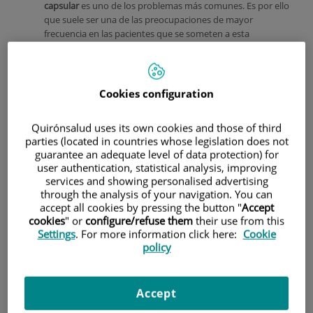
capsular
es uno de los problemas más comunes. Es por ello
que suele ser una de las preocupaciones de mayor
frecuencia en las pacientes que se someten a esta
intervención estética.
En Quirónsalud además de brindar una gran diversidad de
tratamientos estéticos, nos dedicamos a informar a
Cookies configuration
nuestros pacientes con métodos preventivos. De esta
manera, múltiples condiciones o afecciones podrán
evitarse. Por ello, hoy te contamos cómo evitar la
Quirónsalud uses its own cookies and those of third
contractura capsular con prótesis de mama.
parties (located in countries whose legislation does not
guarantee an adequate level of data protection) for
¿De qué trata la contractura capsular?
user authentication, statistical analysis, improving
Antes de hablar de su prevención es necesario destacar que
services and showing personalised advertising
la contractura capsular es una
complicación secundaria al
through the analysis of your navigation. You can
implante
de una prótesis mamaria. Esta intervención
accept all cookies by pressing the button "
Accept
podría ser un aumento de pecho o mamario, elevación de
cookies
" or
configure/refuse them
their use from this
pechos con implantes o la conocida mastopexia con la
Settings
. For more information click here:
Cookie
inclusión de dicho objeto.
policy
En otras palabras, consiste en la
reacción del organismo
frente al objeto extraño, es decir la prótesis, quien produce
un tejido fibrótico con características duras alrededor del
Accept
implante.