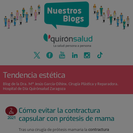
Quirónsalud
Saltar
al
contenido
Tendencia estética
Blog de la Dra. Mª Jesús García-Dihinx. Cirugía Plástica y Reparadora.
Hospital de Día Quirónsalud Zaragoza
Cómo evitar la contractura
2
JUN
capsular con prótesis de mama
2021
Tras una cirugía de prótesis mamaria la
contractura