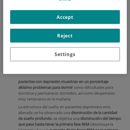
una alta probabilidad de desarrollar una depresión con el
tiempo.
Los
Accept
Reject
Settings
pacientes con depresión muestran en un porcentaje
altísimo problemas para dormir
como dificultades para
dormirse y permanecer dormidos, así como despertares
muy tempranos en la mañana.
La estructura del sueño en pacientes deprimidos esta
alterada: se ha observado una
disminución de la cantidad
de sueño profundo
, se objetiva una
disminución del tiempo
que pasa hasta tener la primera fase REM
(disminuye la