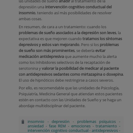
las unidades de sueño
añadir
al tratamiento de la
depresión una
intervención cognitivo conductual del
insomnio
, teniendo así más posibilidades de resolver
ambas cosas.
En resumen, de cara a un tratamiento: cuando los
problemas de sueño asociados a la depresión son leves
, la
expectativa es que mejoren cuando
tratamos los síntomas
depresivos y estos van mejorando
. Pero si los
problemas
de sueño son más prominentes
, se debería
evitar
medicación antidepresiva
que aumente mucho la alerta
como los Inhibidores selectivos de la recaptación de
serotonina y
valorar la posibilidad de medicar al paciente
con antidepresivos sedantes como mirtazapina o doxepina
.
El uso de hipnóticos debe restringirse a casos severos.
Por ello, es recomendable que las unidades de Psicología,
Psiquiatría, Medicina General que atiendan estos pacientes
estén en contacto con las Unidades de Sueño y se haga un
abordaje multidisciplinar del paciente.
insomnio
-
depresión
-
problemas psíquicos
-
ansiedad
-
fase REM
-
emociones
-
tratamiento
-
intervención cognitivo conductual
-
antidepresivos
-