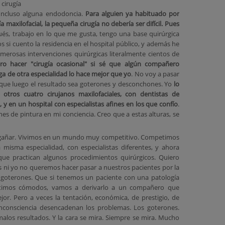
rugía
 Incluso alguna endodoncia.
Para alguien ya habituado por
a maxilofacial, la pequeña cirugía no debería ser difícil. Pues
és, trabajo en lo que me gusta, tengo una base quirúrgica
s si cuento la residencia en el hospital público, y además he
merosas intervenciones quirúrgicas literalmente cientos de
ro hacer "cirugía ocasional" si sé que algún compañero
ega de otra especialidad lo hace mejor que yo
. No voy a pasar
 que luego el resultado sea goterones y desconchones. Yo
lo
n otros cuatro cirujanos maxilofaciales, con dentistas de
, y en un hospital con especialistas afines en los que confío
.
es de pintura en mi conciencia. Creo que a estas alturas, se
gañar. Vivimos en un mundo muy competitivo. Competimos
 misma especialidad, con especialistas diferentes, y ahora
ue practican algunos procedimientos quirúrgicos. Quiero
s ni yo no queremos hacer pasar a nuestros pacientes por la
goterones. Que si tenemos un paciente con una patología
timos cómodos, vamos a derivarlo a un compañero que
or. Pero a veces la tentación, económica, de prestigio, de
 inconsciencia desencadenan los problemas. Los goterones.
alos resultados. Y la cara se mira. Siempre se mira. Mucho