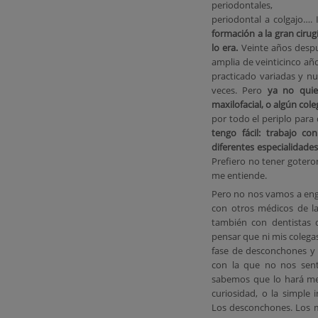
periodontales, ci
periodontal a colgajo….
formación a la gran cirugí
lo era.
Veinte años despu
amplia de veinticinco año
practicado variadas y nu
veces. Pero
ya no quie
maxilofacial, o algún col
por todo el periplo para
tengo fácil: trabajo co
diferentes especialidades
Prefiero no tener goteron
me entiende.
Pero no nos vamos a en
con otros médicos de la
también con dentistas q
pensar que ni mis colega
fase de desconchones y 
con la que no nos sen
sabemos que lo hará mej
curiosidad, o la simple
Los desconchones. Los m