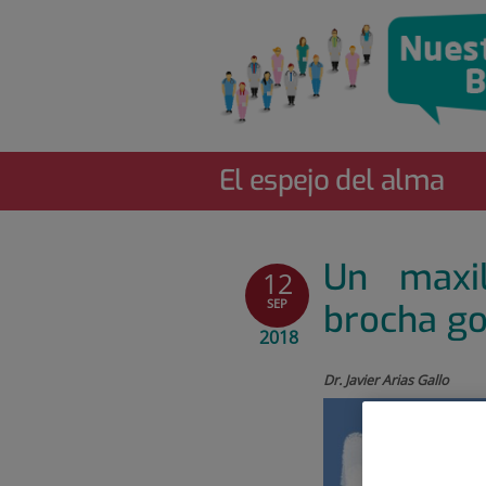
Quirónsalud
Saltar
al
contenido
El espejo del alma
Un maxil
12
SEP
brocha g
2018
Dr. Javier Arias Gallo