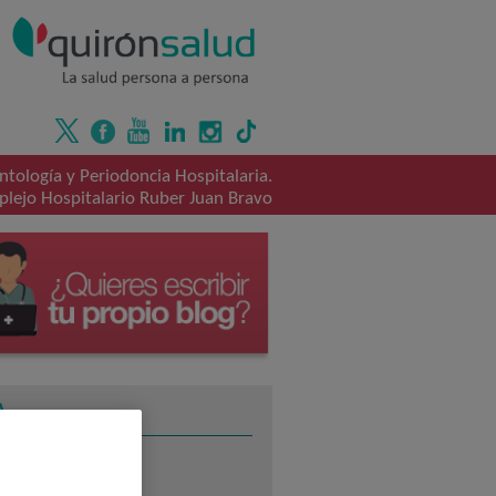
ntología y Periodoncia Hospitalaria.
lejo Hospitalario Ruber Juan Bravo
TEMAS
ALERGOLOGÍA
(2)
CARDIOLOGÍA
(1)