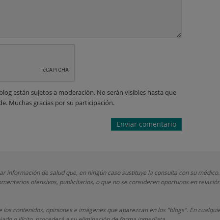
blog están sujetos a moderación. No serán visibles hasta que
de. Muchas gracias por su participación.
nar información de salud que, en ningún caso sustituye la consulta con su médico.
mentarios ofensivos, publicitarios, o que no se consideren oportunos en relación
 los contenidos, opiniones e imágenes que aparezcan en los "blogs". En cualquie
iado o ilícito, procederá a su eliminación de forma inmediata.