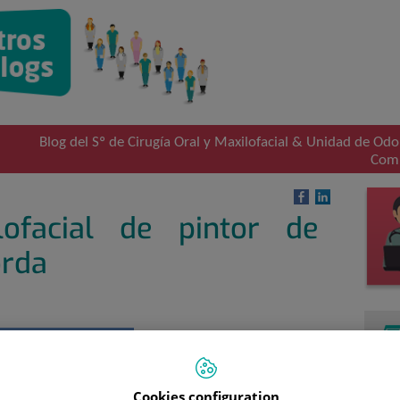
Blog del Sº de Cirugía Oral y Maxilofacial & Unidad de Odo
Comp
ofacial de pintor de
orda
Objetivo: pintar entre los dos la
habitación de mi hijo mayor
. En
dos tardes está hecho, me digo.
En agosto sólo trabajo en el
Cookies configuration