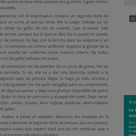
ía quitar porque tenía puestos los guantes. Ligero mareo.
scarilla.
experiencia con el imprimador, compro un segundo bote de
! que se suma al que ya tenía. Me la juego, trabajo ya sin
o airear las gafas de vez en cuando. Lijar la pared. Sale
 donde, porque lisa lo que se dice lisa la pared no queda.
o de pintura: mi hijo con la brocha para las esquinas y yo
sto, no tenemos un criterio uniforme respecto al grosor de la
tura queda tan uniforme como nuestro criterio. De todos
con las gafas bañadas en sudor.
as de protección ver las paredes da un poco de grima. Me las
 camiseta. Si no, me va a dar una lipotimia subido a la
segunda capa de pintura. Mejor lo hago yo sólo, brocha y
lgo más igualado. No me quito las gafas para no comprobarlo.
 en algunas partes, y deja unos grumos imposibles de quitar
 Quito la cinta de carrocero y el papel del suelo. Dejar secar.
cubo, pecho, brazos, llave inglesa, espátula, destornillador
lí, gafas.
a. Vuelvo a poner el radiador. Metemos los muebles en la
tienda a devolver el segundo bote de pintura, que no usamos.
para nueva que espero dará una luz sin sombras, que a
on el enemigo del pintor amateur.