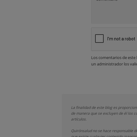
Los comentarios de este 
un administrador los vali
La finalidad de este blog es proporcio
de manera que se excluyen de él los co
artículos.
Quirónsalud
no se hace responsable de
que existe cualquier contenido inaprop