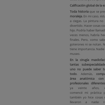
Calificación global de la e
Toda historia
que se prec
moraleja
. En mi caso, és
a ciegas. La pintura no
divertido. Hacer cosas c
hijo. Podría haber llama
veces menos, habría he
finales. Pero, como sab
goterones ni se notan. N
tiene importancia. Nadie
museo.
En la cirugía maxilofac
tantas subespecialida
uno no puede saber t
todo
. Además,
compa
área anatómica con
profesionales diferentes
ya veinte años, c
comencé mi práctica p
también yo hice cosas
llevaron a nada: ra