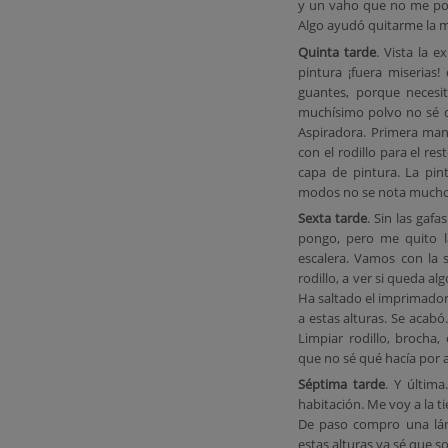
y un vaho que no me pod
Algo ayudó quitarme la ma
Quinta tarde
. Vista la 
pintura ¡fuera miserias
guantes, porque necesit
muchísimo polvo no sé de
Aspiradora. Primera man
con el rodillo para el re
capa de pintura. La pin
modos no se nota mucho 
Sexta tarde
. Sin las gaf
pongo, pero me quito la
escalera. Vamos con la 
rodillo, a ver si queda a
Ha saltado el imprimador
a estas alturas. Se acabó.
Limpiar rodillo, brocha, 
que no sé qué hacía por al
Séptima tarde
. Y últim
habitación. Me voy a la 
De paso compro una lám
estas alturas ya sé que s