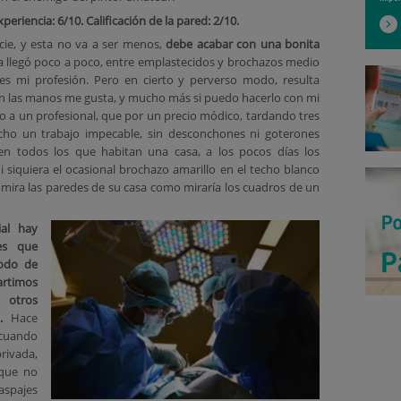
xperiencia: 6/10. Calificación de la pared: 2/10.
ie, y esta no va a ser menos,
debe acabar con una bonita
ta llegó poco a poco, entre emplastecidos y brochazos medio
 es mi profesión. Pero en cierto y perverso modo, resulta
on las manos me gusta, y mucho más si puedo hacerlo con mi
do a un profesional, que por un precio módico, tardando tres
cho un trabajo impecable, sin desconchones ni goterones
en todos los que habitan una casa, a los pocos días los
i siquiera el ocasional brochazo amarillo en el techo blanco
 mira las paredes de su casa como miraría los cuadros de un
ial hay
des que
odo de
rtimos
 otros
.
Hace
uando
rivada,
 que no
spajes