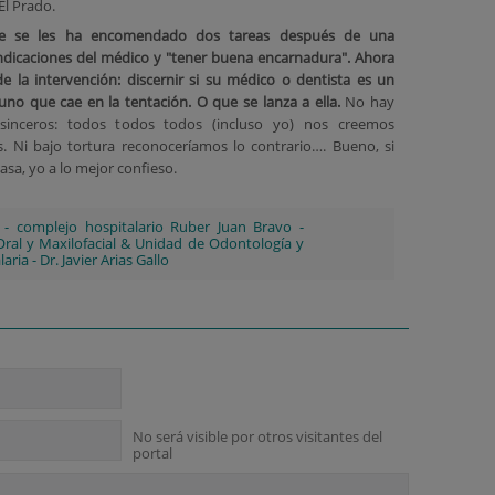
El Prado.
re se les ha encomendado dos tareas después de una
 indicaciones del médico y "tener buena encarnadura". Ahora
e la intervención: discernir si su médico o dentista es un
uno que cae en la tentación. O que se lanza a ella.
No hay
 sinceros: todos todos todos (incluso yo) nos creemos
s. Ni bajo tortura reconoceríamos lo contrario…. Bueno, si
asa, yo a lo mejor confieso.
-
complejo hospitalario Ruber Juan Bravo
-
 Oral y Maxilofacial & Unidad de Odontología y
laria
-
Dr. Javier Arias Gallo
No será visible por otros visitantes del
portal