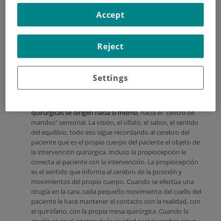
enseguida registra que no recibe información sensorial de
las zonas anestesiadas, y con mucha frecuencia interpreta
Accept
que el miembro intervenido ni siquiera le pertenece. Esa
desconexión sensorial facilita mucho la desconexión
emocional, y hace mucho menos estresante la experiencia
Reject
quirúrgica. Incluso aunque el paciente esté viendo el campo
quirúrgico, puede vivir la experiencia como algo
desconectado de su cuerpo.
Settings
En la cirugía facial ese fenómeno de desconexión sensorial y
emocional con la anestesia local es menos frecuente: el
paciente "ve" en todo momento que las actividades
quirúrgicas se dirigen hacia sí mismo
, hacia el "centro de
mandos" sensorial. La visión, el olfato, el sabor, el sentido
del equilibio, todo eso sigue recordando al cerebro del
paciente que es el propio cuerpo del paciente el objeto de
la intervención quirúrgica. Incluso la propiocepción le
conecta al paciente con la intervención. La propiocepción
es el sentido que informa al cerebro de la posición y
movimientos del propio cuerpo. Cuando se efectúa una
cirugía en la cara, cada pequeño movimiento del cuello del
paciente le hace mantener el contacto con la realidad, con
el quirófano, con la propia mesa quirúrgica. Cuando la