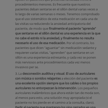
procedimientos menores. Es frecuente que nuestros
pacientes deban sentarse en el sillón dental varias veces a
lo largo de varias semanas o meses. Tenemos comprobado
que el uso sistemático de esta medicación en cada una de
las visitas va reduciendo la ansiedad anticipatoria del
paciente, de modo que
finalmente el paciente "aprende"
que sentarse en el sillón dental es una experiencia en la que
no cabe el estrés ni la ansiedad, y finalmente no resulta
necesario el uso de esa medicación
. Por el contrario, los
pacientes que dicen "aguantar" sin medicación sedante y
requieren varias visitas, "aprenden" que sentarse en un
sillón es una experiencia estresante, y cada vez se ponen
más nerviosos ante procedimientos cada vez menos
invasivos per se.
3. La
desconexión auditiva y visual
.
El uso de auriculares
con música o sonidos relajantes
a elección del paciente
es
una excelente opción siempre que los cables o los propios
auriculares no entorpezcan la intervención
. Los pequeños
auriculares inalámbricos que ahora están tan de moda son,
al menos para esto, una solución muy apropiada (si el
paciente no los pierde en el camino a la consulta, claro).
Pedir al paciente que mantenga los ojos cerrados es una