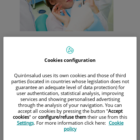
anestesia general genera mucha controversia y
sentimientos encontrados en los pacientes
. Están los
pacientes que temen la pérdida de conciencia, la pérdida de
control, que temen no despertarse nunca, tener
Cookies configuration
complicaciones anestésicas. Otros pacientes temen el
dolor, enfrentar despiertos algún procedimiento invasivo.
Quirónsalud uses its own cookies and those of third
En la cirugía maxilofacial
los matices son más sutiles:
el
parties (located in countries whose legislation does not
paciente suele sentir que "le están operando a él
guarantee an adequate level of data protection) for
directamente"
. En los procedimientos bajo anestesia local el
user authentication, statistical analysis, improving
paciente en todo momento siente "que le están operando
services and showing personalised advertising
a él". Esto requiere cierta explicación. Cuando se llevan a
through the analysis of your navigation. You can
cabo operaciones sin anestesia general en el resto del
accept all cookies by pressing the button "
Accept
cuerpo, sobre todo en las extremidades, el paciente
cookies
" or
configure/refuse them
their use from this
enseguida puede desconectarse de la intervención. El
Settings
. For more information click here:
Cookie
cerebro humano, que interpreta las sensaciones de los
policy
órganos de los sentidos y construye la "realidad",