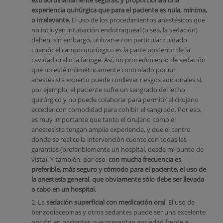
extraordinariamente seguras, y proporcionan una
experiencia quirúrgica que para el paciente es nula, mínima,
o irrelevante
. El uso de los procedimientos anestésicos que
no incluyen intubación endotraqueal (o sea, la sedación)
deben, sin embargo, utilizarse con particular cuidado
cuando el campo quirúrgico es la parte posterior de la
cavidad oral o la faringe. Así, un procedimiento de sedación
que no esté milimétricamente controlado por un
anestesista experto puede conllevar riesgos adicionales si,
por ejemplo, el paciente sufre un sangrado del lecho
quirúrgico y no puede colaborar para permitir al cirujano
acceder con comodidad para cohibir el sangrado. Por eso,
es muy importante que tanto el cirujano como el
anestesista tengan amplia experiencia, y que el centro
donde se realice la intervención cuente con todas las
garantías (preferiblemente un hospital, desde mi punto de
vista). Y también, por eso,
con mucha frecuencia es
preferible, más seguro y cómodo para el paciente, el uso de
la anestesia general, que obviamente sólo debe ser llevada
a cabo en un hospital
.
2. La
sedación superficial con medicación oral
. El uso de
benzodiacepinas y otros sedantes puede ser una excelente
opción en pacientes que presentan ansiedad frente a