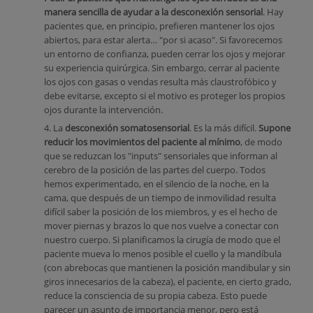
manera sencilla de ayudar a la desconexión sensorial
. Hay
pacientes que, en principio, prefieren mantener los ojos
abiertos, para estar alerta… "por si acaso". Si favorecemos
un entorno de confianza, pueden cerrar los ojos y mejorar
su experiencia quirúrgica. Sin embargo, cerrar al paciente
los ojos con gasas o vendas resulta más claustrofóbico y
debe evitarse, excepto si el motivo es proteger los propios
ojos durante la intervención.
4. La
desconexión somatosensorial
. Es la más difícil.
Supone
reducir los movimientos del paciente al mínimo
, de modo
que se reduzcan los "inputs" sensoriales que informan al
cerebro de la posición de las partes del cuerpo. Todos
hemos experimentado, en el silencio de la noche, en la
cama, que después de un tiempo de inmovilidad resulta
difícil saber la posición de los miembros, y es el hecho de
mover piernas y brazos lo que nos vuelve a conectar con
nuestro cuerpo. Si planificamos la cirugía de modo que el
paciente mueva lo menos posible el cuello y la mandíbula
(con abrebocas que mantienen la posición mandibular y sin
giros innecesarios de la cabeza), el paciente, en cierto grado,
reduce la consciencia de su propia cabeza. Esto puede
parecer un asunto de importancia menor, pero está