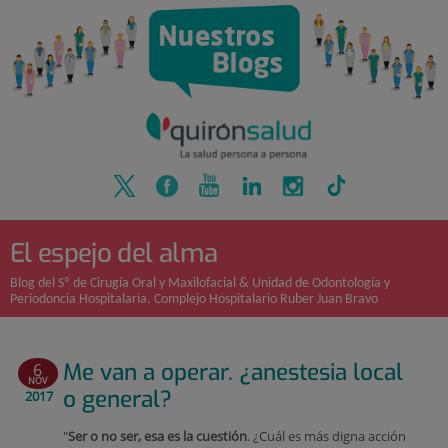
Quirónsalud
Saltar
al
contenido
El espejo del alma
Blog del Sº de Cirugía Oral y Maxilofacial & Unidad de Odontología y
Periodoncia Hospitalaria. Complejo Hospitalario Ruber Juan Bravo
Me van a operar. ¿anestesia local
6
NOV
o general?
2017
"
Ser o no ser, esa es la cuestión
. ¿Cuál es más digna acción