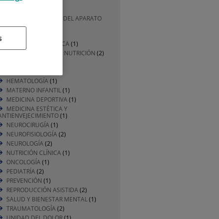
CARDIOLOGÍA
(1)
CIRUGÍA GENERAL Y DEL APARATO
DIGESTIVO
(1)
DERMATOLOGÍA
(1)
s
DIVULGACIÓN MÉDICA
(1)
ENDOCRINOLOGÍA Y NUTRICIÓN
(2)
ENFERMERÍA
(2)
GERIATRÍA
(2)
HEMATOLOGÍA
(1)
MATERNO INFANTIL
(1)
MEDICINA DEPORTIVA
(1)
MEDICINA ESTÉTICA Y
ANTIENVEJECIMIENTO
(1)
NEUROCIRUGÍA
(1)
NEUROFISIOLOGÍA
(2)
NEUROLOGÍA
(2)
NUTRICIÓN CLÍNICA
(1)
ONCOLOGÍA
(1)
PEDIATRÍA
(2)
PREVENCIÓN
(1)
REPRODUCCIÓN ASISTIDA
(2)
SALUD Y BIENESTAR MENTAL
(1)
TRAUMATOLOGÍA
(2)
UNIDAD DEL DOLOR
(1)