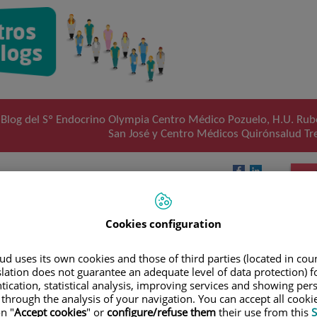
Blog del Sº Endocrino Olympia Centro Médico Pozuelo, H.U. Rub
San José y Centro Médicos Quirónsalud Tr
etéticas para el reflujo
fágico
Cookies configuration
d uses its own cookies and those of third parties (located in co
 reflujo
slation does not guarantee an adequate level of data protection) f
en
varias
tication, statistical analysis, improving services and showing per
función
 through the analysis of your navigation. You can accept all cooki
sté la
n "
Accept cookies
" or
configure/refuse them
their use from this
S