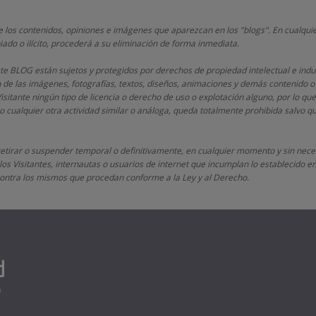
 los contenidos, opiniones e imágenes que aparezcan en los "blogs". En cualquie
iado o ilícito, procederá a su eliminación de forma inmediata.
este BLOG están sujetos y protegidos por derechos de propiedad intelectual e indu
n de las imágenes, fotografías, textos, diseños, animaciones y demás contenido o
Visitante ningún tipo de licencia o derecho de uso o explotación alguno, por lo que
 cualquier otra actividad similar o análoga, queda totalmente prohibida salvo 
retirar o suspender temporal o definitivamente, en cualquier momento y sin neces
os Visitantes, internautas o usuarios de internet que incumplan lo establecido en 
s contra los mismos que procedan conforme a la Ley y al Derecho.