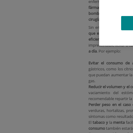
enfermedad. Estas inclu
fármacos inhibidores
bomba de protones (IB
cirugía
.
Sin embargo,
con el obj
que estas medidas sean
eficiente posible
imprescindible llevar a 
a día
. Por ejemplo:
Evitar el consumo de a
gástricos, como los cítri
que puedan aumentar la 
gas.
Reducir el volumen y el 
vaciamiento del estóm
recomendable repartir la 
Perder peso en el caso
verduras, hortalizas, pro
síntomas como resultado d
El
tabaco y
la
menta
faci
consumo
también estar