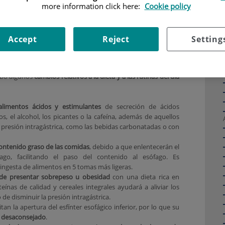
yen los
more information click here:
Cookie policy
 de la
P) o
la
Accept
Reject
Setting
etivo de
 lo más
, es
cabo algunos
cambios relativos a la dieta y a las rutinas del día
limentos ácidos y estimulantes
de secreción de ácidos
cos, el alcohol, los picantes o la cafeína, además de aquellos
presión intragástrica, como las bebidas carbonatadas o con
contenido graso de las comidas
, debido a que enlentecerán el
ago, facilitando el paso del contenido al esófago. Es
ingesta de alimentos en 5 tomas más ligeras.
 de presentar sobrepeso u obesidad
con una dieta rica en
teínas de calidad y cereales integrales ayudará a aliviar los
e disminuir la presión intragástrica.
litan la apertura del esfínter esofágico inferior, por lo que su
á
desaconsejado
.