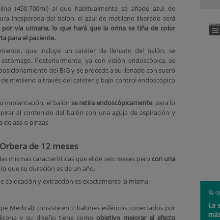
alino (450-700ml) al que habitualmente se añade azul de
ura inesperada del balón, el azul de metileno liberado será
por vía urinaria, lo que hará que la orina se tiña de color
rta para el paciente.
miento, que incluye un catéter de llenado del balón, se
l estómago. Posteriormente, ya con visión endoscópica, se
osicionamiento del BIG y se procede a su llenado con suero
 de metileno a través del catéter y bajo control endoscópico
u implantación, el balón
se retira endoscópicamente
, para lo
pirar el contenido del balón con una aguja de aspiración y
a de asa o pinzas
o Orbera de 12 meses
las mismas características que el de seis meses pero
con una
lo que su duración es de un año.
 de colocación y extracción es exactamente la misma.
e Medical) consiste en 2 balones esféricos conectados por
 silicona y su diseño tiene como
objetivo mejorar el efecto