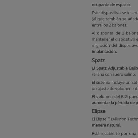
ocupante de espacio
.
Este dispositivo se inse
(al que también se añade
entre los 2 balones.
Al disponer de 2 balone
mantener el dispositivo 
migración del dispositiv
implantación.
Spatz
El
Spatz Adjustable Bal
rellena con suero salino.
El sistema incluye un ca
un ajuste de volumen int
El volumen del BIG pu
aumentar la pérdida de 
Elipse
TM
El Elipse
(Allurion Tech
manera natural.
Está recubierto por una c