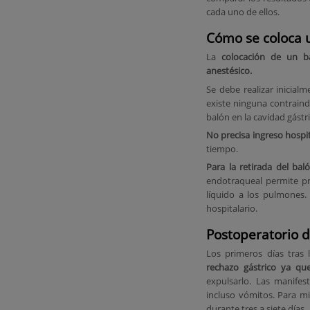
cada uno de ellos.
Cómo se coloca u
La
colocación de un ba
anestésico.
Se debe realizar inicial
existe ninguna contraindi
balón en la cavidad gástr
No precisa ingreso hospit
tiempo.
Para la retirada del bal
endotraqueal permite pro
líquido a los pulmones.
hospitalario.
Postoperatorio d
Los primeros días tras 
rechazo gástrico ya qu
expulsarlo. Las manifes
incluso vómitos. Para m
durante tres a siete días.