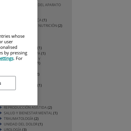
CIRUGÍA GENERAL Y DEL APARATO
DIGESTIVO
(1)
DERMATOLOGÍA
(1)
DIVULGACIÓN MÉDICA
(1)
ENDOCRINOLOGÍA Y NUTRICIÓN
(2)
ENFERMERÍA
(2)
untries whose
GERIATRÍA
(2)
or user
HEMATOLOGÍA
(1)
sonalised
MATERNO INFANTIL
(1)
es by pressing
MEDICINA DEPORTIVA
(1)
ettings
. For
MEDICINA ESTÉTICA Y
ANTIENVEJECIMIENTO
(1)
NEUROCIRUGÍA
(1)
NEUROFISIOLOGÍA
(2)
NEUROLOGÍA
(2)
s
NUTRICIÓN CLÍNICA
(1)
ONCOLOGÍA
(1)
PEDIATRÍA
(2)
PREVENCIÓN
(1)
REPRODUCCIÓN ASISTIDA
(2)
SALUD Y BIENESTAR MENTAL
(1)
TRAUMATOLOGÍA
(2)
UNIDAD DEL DOLOR
(1)
UROLOGÍA
(3)