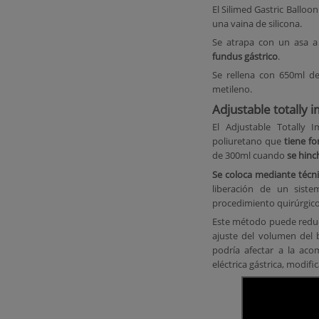
El Silimed Gastric Balloon
una vaina de silicona.
Se atrapa con un asa a
fundus gástrico
.
Se rellena con 650ml d
metileno.
Adjustable totally 
El Adjustable Totally I
poliuretano que
tiene f
de 300ml cuando
se hinc
Se coloca mediante técn
liberación de un sist
procedimiento quirúrgico
Este método puede reducir
ajuste del volumen del 
podría afectar a la aco
eléctrica gástrica, modifi