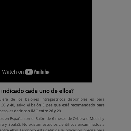
 indicado cada uno de ellos?
uiera de los balones intragástricos disponibles es para
 30 y 40
, salvo el
balón Elipse que está recomendado para
eso, es decir con IMC entre 26 y 29
.
dos en España son el Balón de 6 meses de Orbera o Medsil y
ra y Spatz3. No existen estudios científicos encaminados a
ntre ellos. Tampoco está definida la indicación precisa para