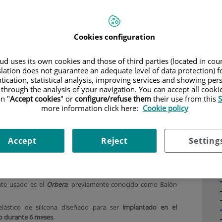
ellena con 600 cc de agua y
se deja flotando libremente en la
e un máximo de 6 meses.
ialmente el estómago y dificultar su vaciado,
produce una
Cookies configuration
ión de hambre y la aparición de saciedad precoz al comer.
d uses its own cookies and those of third parties (located in co
slation does not guarantee an adequate level of data protection) f
tication, statistical analysis, improving services and showing per
 through the analysis of your navigation. You can accept all cooki
n "
Accept cookies
" or
configure/refuse them
their use from this
S
more information click here:
Cookie policy
Accept
Reject
Setting
ntragástrico
o Orbera de 6 meses
te usado es el
Orbera
, previamente conocido como Balón
lástico de silicona diseñado para ser
implantado en el
 durante 6 meses
.