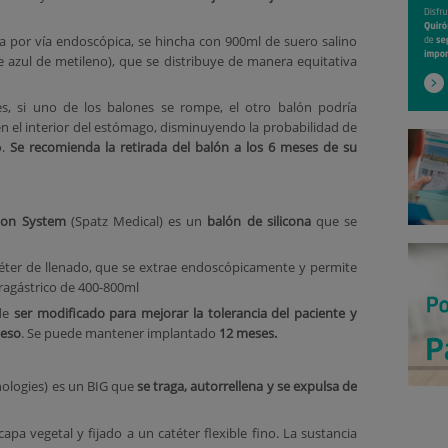
rta por vía endoscópica, se hincha con 900ml de suero salino
 azul de metileno), que se distribuye de manera equitativa
s, si uno de los balones se rompe, el otro balón podría
en el interior del estómago, disminuyendo la probabilidad de
o.
Se recomienda la retirada del balón a los 6 meses de su
loon System
(Spatz Medical) es un
balón de silicona
que se
téter de llenado, que se extrae endoscópicamente y permite
ragástrico de 400-800ml
ede
ser modificado para mejorar la tolerancia del paciente y
peso
. Se puede mantener implantado
12 meses.
nologies) es un BIG que
se traga, autorrellena y se expulsa de
apa vegetal y fijado a un catéter flexible fino. La sustancia