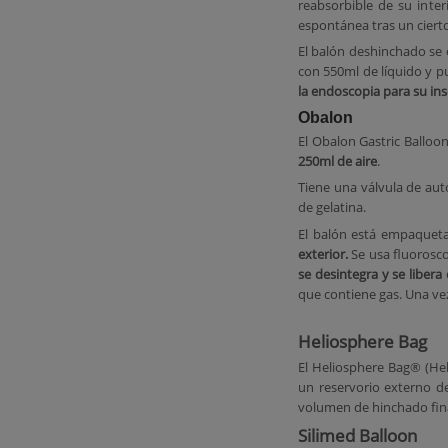
reabsorbible de su inte
espontánea tras un ciert
El balón deshinchado se 
con 550ml de líquido y 
la endoscopia para su ins
Obalon
El Obalon Gastric Balloo
250ml de aire
.
Tiene una válvula de aut
de gelatina.
El balón está empaquet
exterior.
Se usa fluoroscop
se desintegra y se libera 
que contiene gas. Una vez
Heliosphere Bag
El Heliosphere Bag® (He
un reservorio externo de
volumen de hinchado fin
Silimed Balloon