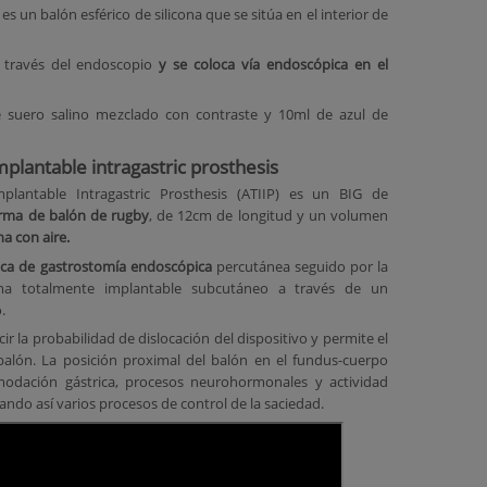
 es un balón esférico de silicona que se sitúa en el interior de
 través del endoscopio
y se coloca vía endoscópica en el
e suero salino mezclado con contraste y 10ml de azul de
implantable intragastric prosthesis
mplantable Intragastric Prosthesis (ATIIP) es un BIG de
orma de balón de rugby
, de 12cm de longitud y un volumen
ha con aire.
ica de gastrostomía endoscópica
percutánea seguido por la
ema totalmente implantable subcutáneo a través de un
.
 la probabilidad de dislocación del dispositivo y permite el
balón. La posición proximal del balón en el fundus-cuerpo
modación gástrica, procesos neurohormonales y actividad
cando así varios procesos de control de la saciedad.