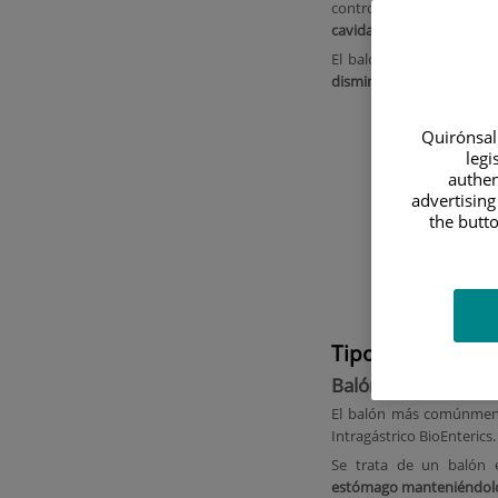
control endoscópico, se r
cavidad gástrica durant
El balón, al ocupar parc
disminución de la sensac
Quirónsalu
legi
authen
advertising
the butto
Tipos de balón i
Balón intragástric
El balón más comúnmen
Intragástrico BioEnterics.
Se trata de un balón e
estómago manteniéndolo