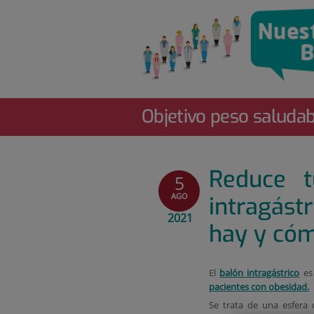
Quirónsalud
Saltar
al
contenido
Objetivo peso saludab
Reduce 
5
AGO
intragást
2021
hay y cóm
El
balón intragástrico
es 
pacientes con obesidad.
Se trata de una esfera 