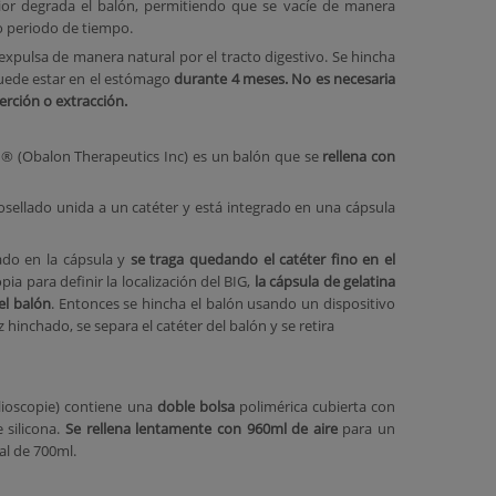
rior degrada el balón, permitiendo que se vacíe de manera
o periodo de tiempo.
expulsa de manera natural por el tracto digestivo. Se hincha
puede estar en el estómago
durante 4 meses.
No es necesaria
erción o extracción.
n® (Obalon Therapeutics Inc) es un balón que se
rellena con
osellado unida a un catéter y está integrado en una cápsula
ado en la cápsula y
se traga quedando el catéter fino en el
ia para definir la localización del BIG,
la cápsula de gelatina
el balón
. Entonces se hincha el balón usando un dispositivo
 hinchado, se separa el catéter del balón y se retira
lioscopie) contiene una
doble bolsa
polimérica cubierta con
 silicona.
Se rellena lentamente con 960ml de aire
para un
al de 700ml.