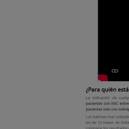
¿Para quién está
La indicación de cualq
pacientes con IMC entre
pacientes solo con sobrep
Los balones mas utiliza
los de 12 meses de Orbe
comparar los resultados e