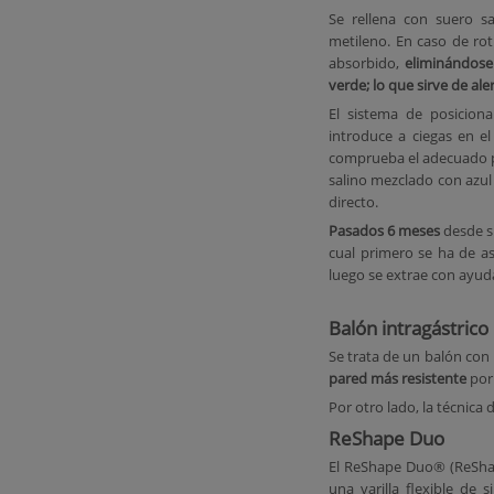
Se rellena con suero s
metileno. En caso de rot
absorbido,
eliminándose 
verde; lo que sirve de ale
El sistema de posiciona
introduce a ciegas en e
comprueba el adecuado p
salino mezclado con azul
directo.
Pasados 6 meses
desde s
cual primero se ha de as
luego se extrae con ayud
Balón intragástric
Se trata de un balón con 
pared más resistente
por 
Por otro lado, la técnica
ReShape Duo
El ReShape Duo® (ReShap
una varilla flexible de