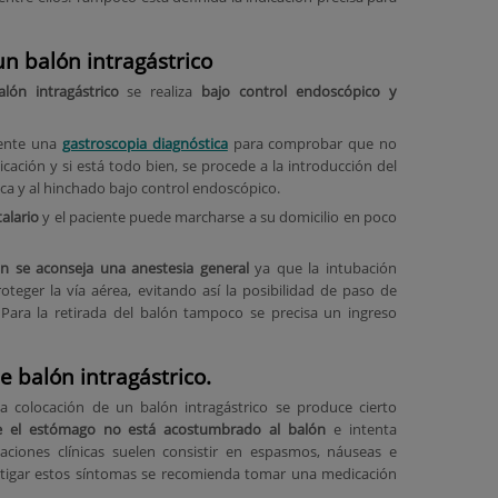
n balón intragástrico
lón intragástrico
se realiza
bajo control endoscópico y
mente una
gastroscopia diagnóstica
para comprobar que no
cación y si está todo bien, se procede a la introducción del
ica y al hinchado bajo control endoscópico.
alario
y el paciente puede marcharse a su domicilio en poco
ón se aconseja una anestesia general
ya que la intubación
teger la vía aérea, evitando así la posibilidad de paso de
 Para la retirada del balón tampoco se precisa un ingreso
e balón intragástrico.
la colocación de un balón intragástrico se produce cierto
e el estómago no está acostumbrado al balón
e intenta
taciones clínicas suelen consistir en espasmos, náuseas e
itigar estos síntomas se recomienda tomar una medicación