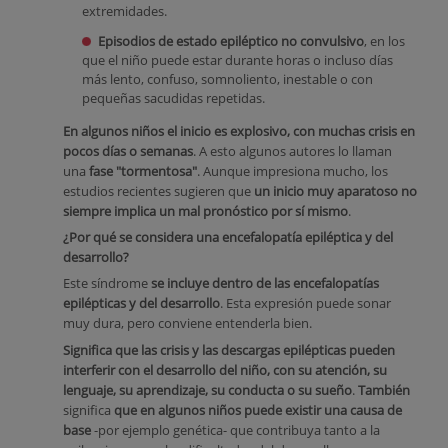
extremidades.
Episodios de estado epiléptico no convulsivo
, en los
que el niño puede estar durante horas o incluso días
más lento, confuso, somnoliento, inestable o con
pequeñas sacudidas repetidas.
En algunos niños el inicio es explosivo, con muchas crisis en
pocos días o semanas
. A esto algunos autores lo llaman
una
fase "tormentosa"
. Aunque impresiona mucho, los
estudios recientes sugieren que
un inicio muy aparatoso no
siempre implica un mal pronóstico por sí mismo
.
¿Por qué se considera una encefalopatía epiléptica y del
desarrollo?
Este síndrome
se incluye dentro de las encefalopatías
epilépticas y del desarrollo
. Esta expresión puede sonar
muy dura, pero conviene entenderla bien.
Significa que las crisis y las descargas epilépticas pueden
interferir con el desarrollo del niño, con su atención, su
lenguaje, su aprendizaje, su conducta o su sueño
.
También
significa
que en algunos niños puede existir una causa de
base
-por ejemplo genética- que contribuya tanto a la