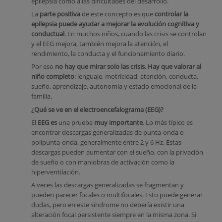
epilepsia como a las dificultades del desarrollo.
La
parte positiva
de este concepto es que
controlar la
epilepsia puede ayudar a mejorar la evolución cognitiva y
conductual
. En muchos niños, cuando las crisis se controlan
y el EEG mejora, también mejora la atención, el
rendimiento, la conducta y el funcionamiento diario.
Por eso
no hay que mirar solo las crisis. Hay que valorar al
niño completo
: lenguaje, motricidad, atención, conducta,
sueño, aprendizaje, autonomía y estado emocional de la
familia.
¿Qué se ve en el electroencefalograma (EEG)?
El
EEG
es
una prueba
muy importante
. Lo más típico es
encontrar descargas generalizadas de punta-onda o
polipunta-onda, generalmente entre 2 y 6 Hz. Estas
descargas pueden aumentar con el sueño, con la privación
de sueño o con maniobras de activación como la
hiperventilación.
A veces las descargas generalizadas se fragmentan y
pueden parecer focales o multifocales. Esto puede generar
dudas, pero en este síndrome no debería existir una
alteración focal persistente siempre en la misma zona. Si