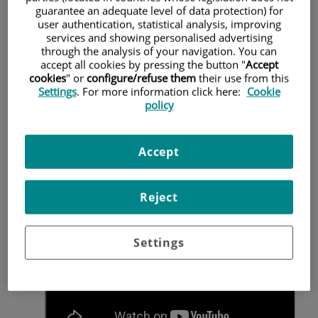
guarantee an adequate level of data protection) for
de Dravet
, algunas
epilepsias genéticas o metabólicas
,
y
user authentication, statistical analysis, improving
otros cuadros con caídas bruscas
.
services and showing personalised advertising
El objetivo de esta entrada es explicar, de forma
through the analysis of your navigation. You can
comprensible para familias, qué es este síndrome, cómo se
accept all cookies by pressing the button "
Accept
reconoce, qué papel tienen el EEG, la resonancia y la
cookies
" or
configure/refuse them
their use from this
genética, y qué sabemos hoy sobre su evolución.
Settings
. For more information click here:
Cookie
policy
Accept
Reject
Settings