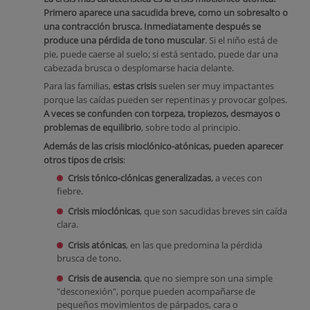
Primero aparece una sacudida breve, como un sobresalto o
una contracción brusca. Inmediatamente después se
produce una pérdida de tono muscular
. Si el niño está de
pie, puede caerse al suelo; si está sentado, puede dar una
cabezada brusca o desplomarse hacia delante.
Para las familias,
estas crisis
suelen ser muy impactantes
porque las caídas pueden ser repentinas y provocar golpes.
A veces se confunden con torpeza, tropiezos, desmayos o
problemas de equilibrio
, sobre todo al principio.
Además de las crisis mioclónico-atónicas, pueden aparecer
otros tipos de crisis
:
Crisis tónico-clónicas generalizadas
, a veces con
fiebre.
Crisis mioclónicas
, que son sacudidas breves sin caída
clara.
Crisis atónicas
, en las que predomina la pérdida
brusca de tono.
Crisis de ausencia
, que no siempre son una simple
"desconexión", porque pueden acompañarse de
pequeños movimientos de párpados, cara o