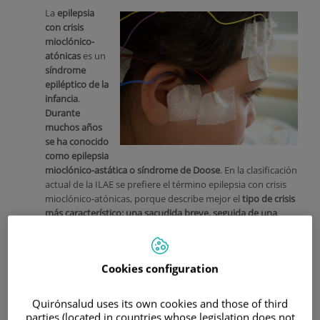
La
epilepsia
con crisis
mioclónico-
atónicas
es un
síndrome
epiléptico de la
infancia
.
Durante
muchos años
se ha conocido
como epilepsia
mioclónico-astática o síndrome de Doose
. En la clasificación
actual de la ILAE se prefiere el término epilepsia con crisis
mioclónico-atónicas, porque describe mejor el
tipo de crisis
más característico: una sacudida breve, seguida de una
pérdida brusca de tono, que puede provocar una caída
.
Es un
síndrome poco frecuente
, pero muy importante en
neuropediatría porque
puede comenzar de forma
Cookies configuration
llamativa, con muchas crisis en poco tiempo
, y porque a
menudo genera gran preocupación en las familias. Además,
Quirónsalud uses its own cookies and those of third
puede confundirse con otros síndromes epilépticos de la
parties (located in countries whose legislation does not
infancia
, como el
síndrome de Lennox-Gastaut
, el
síndrome