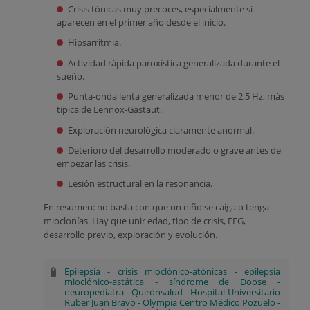
Crisis tónicas muy precoces, especialmente si
aparecen en el primer año desde el inicio.
Hipsarritmia.
Actividad rápida paroxística generalizada durante el
sueño.
Punta-onda lenta generalizada menor de 2,5 Hz, más
típica de Lennox-Gastaut.
Exploración neurológica claramente anormal.
Deterioro del desarrollo moderado o grave antes de
empezar las crisis.
Lesión estructural en la resonancia.
En resumen: no basta con que un niño se caiga o tenga
mioclonías. Hay que unir edad, tipo de crisis, EEG,
desarrollo previo, exploración y evolución.
Epilepsia
-
crisis mioclónico-atónicas
-
epilepsia
mioclónico-astática
-
síndrome de Doose
-
neuropediatra
-
Quirónsalud
-
Hospital Universitario
Ruber Juan Bravo
-
Olympia Centro Médico Pozuelo
-