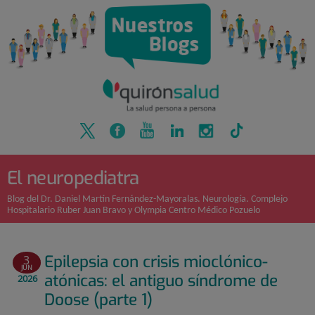
Quirónsalud
Saltar
al
contenido
El neuropediatra
Blog del Dr. Daniel Martín Fernández-Mayoralas. Neurología. Complejo
Hospitalario Ruber Juan Bravo y Olympia Centro Médico Pozuelo
Epilepsia con crisis mioclónico-
3
JUN
atónicas: el antiguo síndrome de
2026
Doose (parte 1)