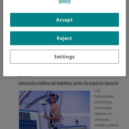
policy
un 0.4-0.5%.
- Si se combinan ambos ejercicios, aeróbico y de resistencia,
la SI aumenta un 70% y puede reducir la HBA1C en un 0.9%.
Accept
- La mejoría de la SI y el descenso de la HBA1C serán
mayores a mayor intensidad del ejercicio.
En diabéticos tipo 1:
Reject
- No existe evidencia suficiente que el ejercicio regular
mejore consistentemente la HBA1C pero el ejercicio debe
Settings
recomendarse.
- Deben tener un buen control médico para evitar
hipoglucemias e hiperglucemias relacionadas con el
ejercicio
Valoración médica del diabético antes de practicar deporte
Las
Sociedades
Científicas
aconsejan
realizar un
chequeo
médico previo