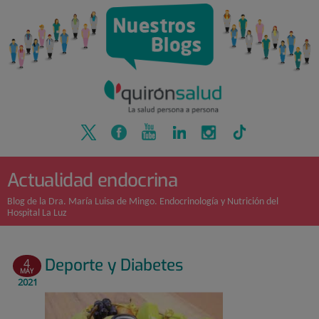
Quirónsalud
Saltar
al
contenido
Actualidad endocrina
Blog de la Dra. María Luisa de Mingo. Endocrinología y Nutrición del
Hospital La Luz
Deporte y Diabetes
4
MAY
2021