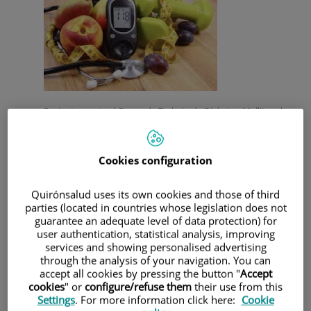
Recientemente el Grupo de Trabajo de Diabetes Mellitus de
la Sociedad Española de Endocrinología y Nutrición (SEEN)
ha actualizado las recomendaciones clínicas para la práctica
del deporte en personas diabéticas (Guía Record).
Cookies configuration
Vamos a dar unas pinceladas importantes.
Efectos del ejercicio en el control glucémico
Quirónsalud uses its own cookies and those of third
parties (located in countries whose legislation does not
El ejercicio aumenta la captación de la glucosa por parte del
guarantee an adequate level of data protection) for
músculo mejorando la sensibilidad a la insulina (SI).
user authentication, statistical analysis, improving
En diabéticos tipo 2:
services and showing personalised advertising
- El ejercicio aeróbico y el de resistencia mejoran de forma
through the analysis of your navigation. You can
aguda la SI un 20% desapareciendo el efecto a las 48-72h.
accept all cookies by pressing the button "
Accept
cookies
" or
configure/refuse them
their use from this
- El ejercicio aeróbico y el de resistencia si se hacen de forma
Settings
. For more information click here:
Cookie
regular mejoran la SI un 40% y puede mejorar la HBA1C en