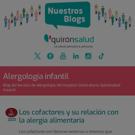
Quirónsalud
Saltar
al
contenido
Alergología infantil
Blog del Servicio de Alergología del Hospital Universitario Quirónsalud
Madrid
Los cofactores y su relación con
5
MAY
la alergia alimentaria
2025
Los cofactores son factores externos o internos que