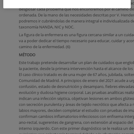
Gracias a la existencia de guías y planes de cuidados estandari
desglosar cada problema que nos encontremos por el camino d
ordenada. De la mano de las necesidades descritas por V. Hender
podremos ir cubriéndolas de manera integral e individualizada d
taxonomía NANDA, NIC y NOC.
La figura de la enfermera es una figura cercana similar a un cuidado
va a poder dedicar el tiempo necesario para educar, cuidar y ac
camino de la enfermedad. (6)
MÉTODO
Este trabajo pretende desarrollar un plan de cuidados que englo
la paciente, desde la primera intervención hasta el alcance de lo
El caso clínico tratado es de una mujer de 67 años, jubilada, solte
Comunidad de Madrid. A principios de enero del 2021 acude a ur
confusión, estado de desnutrición y desamparo, fiebres elevadas 
evolución y dudosa higiene corporal. Las pruebas analíticas reali
indican una infección séptica, objetivan lesiones en ambos glúteo
con secreción purulenta y áreas de tejido necrótico que afecta a 
labios mayores, deciden completar el estudio con pruebas de im
confirman cambios inflamatorios-infecciosos con enfisema interg
ano-rectal, sugerentes de gangrena, con extensión al espacio de
interno izquierdo. Con este primer diagnóstico se le realiza un 