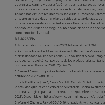
guíe en este camino y para la fusión entre ambas partes es neces
que es la vocación. La vocación de ayudar, cuidar, atender, curar, 
Todas estas virtudes resumidas en sabiduría, humanidad y trasc
encuentran recogidas en el plan de cuidados estandarizado, do
ordenada nos ayuda a los profesionales a llevar a cabo los cuidad
paciente con el fin de conseguir la integridad plena de los paciente
como emocional y social.
BIBLIOGRAFÍA
1. Las cifras de cáncer en España 2023. Informe de la SEOM.
2. Pérula de Torres LA, Moscosio Cuevas JI, Bartolomé Moreno C, M
Martín-Rabadán M, Jiménez García C. Conocimiento, conducta y a
europeo contra el cáncer por parte de los profesionales sanitario
primaria. Aten Primaria. 2020;52(2):67-76.
3. Saumell Baeza L. Importancia del cribado del cáncer colorrectal
octubre de 2020;52(8):585-6.
4. de la Portilla de Juan F, Reyes Díaz ML, Ramallo Solía I. Impac
la actividad quirúrgica en cáncer colorrectal en España. Resulta
nacional. Cirugia Espanola [Internet]. 1 de septiembre de 2020 [ci
2023]; Disponible en: https://www.ncbi.nlm.nih.gov/pmc/article
5. Wang H, Zhang L. Risk of COVID-19 for patients with cancer. Lan