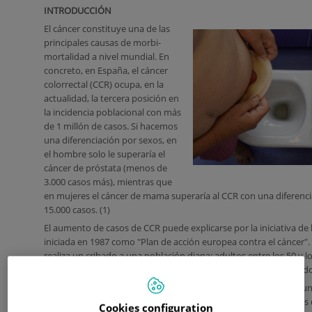
INTRODUCCIÓN
El cáncer constituye una de las
principales causas de morbi-
mortalidad a nivel mundial. En
concreto, en España, el cáncer
colorrectal (CCR) ocupa, en la
actualidad, la tercera posición en
la incidencia poblacional con más
de 1 millón de casos. Si hacemos
una diferenciación por sexos, en
el hombre solo le superaría el
cáncer de próstata (menos de
3.000 casos más), mientras que
en mujeres el cáncer de mama superaría al CCR con una diferencia
15.000 casos. (1)
El aumento de casos de CCR puede explicarse por la iniciativa de
iniciada en 1987 como "Plan de acción europea contra el cáncer"
realiza un cribado a una población diana: adultos entre los 50 y l
antecedentes personales ni familiares con una periodicidad de do
La pandemia ocasionada por el virus SARS-CoV-2 ha generado u
los diagnósticos de cáncer y las intervenciones tanto quirúrgica
Cookies configuration