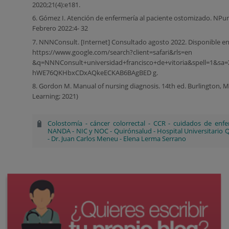
2020;21(4):e181.
6. Gómez I. Atención de enfermería al paciente ostomizado. NPunt
Febrero 2022:4- 32
7. NNNConsult. [Internet] Consultado agosto 2022. Disponible en
https://www.google.com/search?client=safari&rls=en
&q=NNNConsult+universidad+francisco+de+vitoria&spell=1&s
hWE76QKHbxCDxAQkeECKAB6BAgBED g.
8. Gordon M. Manual of nursing diagnosis. 14th ed. Burlington, M
Learning; 2021)
Colostomía
-
cáncer colorrectal
-
CCR
-
cuidados de enfe
NANDA
-
NIC y NOC
-
Quirónsalud
-
Hospital Universitario
-
Dr. Juan Carlos Meneu
-
Elena Lerma Serrano