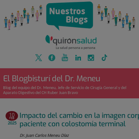
Quirónsalud
Saltar
al
contenido
El Blogbisturí del Dr. Meneu
Blog del equipo del Dr. Meneu, Jefe de Servicio de Cirugía General y del
Aparato Digestivo del CH Ruber Juan Bravo
Impacto del cambio en la imagen cor
10
FEB
paciente con colostomía terminal
2025
Dr. Juan Carlos Meneu Díaz