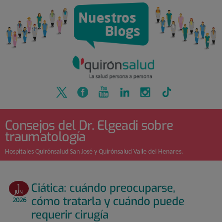
Quirónsalud
Saltar
al
contenido
Consejos del Dr. Elgeadi sobre
traumatología
Hospitales Quirónsalud San José y Quirónsalud Valle del Henares.
Ciática: cuándo preocuparse,
1
JUN
cómo tratarla y cuándo puede
2026
requerir cirugía