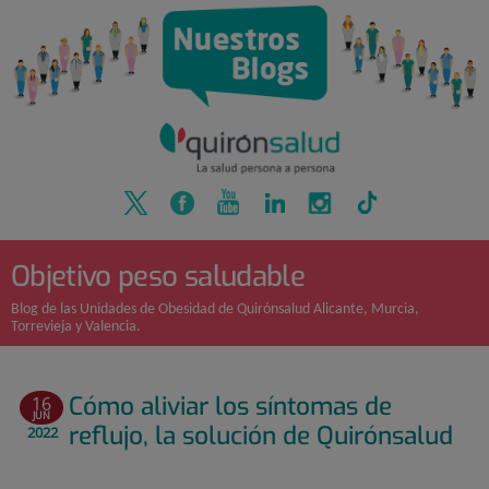
Quirónsalud
Saltar
al
contenido
Objetivo peso saludable
Blog de las Unidades de Obesidad de Quirónsalud Alicante, Murcia,
Torrevieja y Valencia.
Cómo aliviar los síntomas de
16
JUN
reflujo, la solución de Quirónsalud
2022