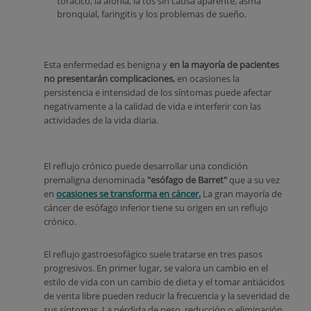
torácico, la afonía, la tos sin causa aparente, asma
bronquial, faringitis y los problemas de sueño.
Esta enfermedad es benigna y
en la mayoría de pacientes
no presentarán complicaciones,
en ocasiones la
persistencia e intensidad de los síntomas puede afectar
negativamente a la calidad de vida e interferir con las
actividades de la vida diaria.
El reflujo crónico puede desarrollar una condición
premaligna denominada
"esófago de Barret"
que a su vez
en
ocasiones se transforma en cáncer.
La gran mayoría de
cáncer de esófago inferior tiene su origen en un reflujo
crónico.
El reflujo gastroesofágico suele tratarse en tres pasos
progresivos. En primer lugar, se valora un cambio en el
estilo de vida con un cambio de dieta y el tomar antiácidos
de venta libre pueden reducir la frecuencia y la severidad de
sus síntomas. La pérdida de peso, reducción o eliminación