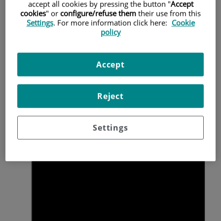
accept all cookies by pressing the button "
Accept
distintos grados, aunque no necesariamente.
cookies
" or
configure/refuse them
their use from this
Settings
. For more information click here:
Cookie
policy
En
Quirónsalud
contamos con el
doctor Pedro Bretcha
,
especialista en cirugía del aparato digestivo en el
Hospital
Accept
Quirónsalud Torrevieja
para tratar este tipo de patología.
Reject
Settings