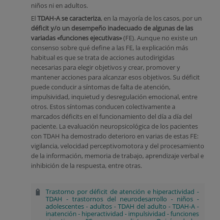
niños ni en adultos.
El
TDAH-A se caracteriza
, en la mayoría de los casos, por un
déficit y/o un desempeño inadecuado de algunas de las
variadas «funciones ejecutivas»
(FE). Aunque no existe un
consenso sobre qué define a las FE, la explicación más
habitual es que se trata de acciones autodirigidas
necesarias para elegir objetivos y crear, promover y
mantener acciones para alcanzar esos objetivos. Su déficit
puede conducir a síntomas de falta de atención,
impulsividad, inquietud y desregulación emocional, entre
otros. Estos síntomas conducen colectivamente a
marcados déficits en el funcionamiento del día a día del
paciente. La evaluación neuropsicológica de los pacientes
con TDAH ha demostrado deterioro en varias de estas FE:
vigilancia, velocidad perceptivomotora y del procesamiento
de la información, memoria de trabajo, aprendizaje verbal e
inhibición de la respuesta, entre otras.
Trastorno por déficit de atención e hiperactividad
-
TDAH
-
trastornos del neurodesarrollo
-
niños
-
adolescentes
-
adultos
-
TDAH del adulto
-
TDAH-A
-
inatención
-
hiperactividad
-
impulsividad
-
funciones