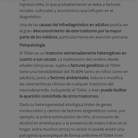
ingresos (4%), lo que probablemente se debe a factores
sociales, culturales y económicos que influyen en el
diagnóstico.
Una de las
causas del infradiagnóstico en adultos
podría ser
el gran
desconocimiento de este trastorno por la mayor
parte de los médicos
, particularmente en atención primaria.
Fisiopatología
El TDAH es un
trastorno extremadamente heterogéneo en
cuanto a sus causas
. La maduración del cerebro desde
edades tempranas, sujeta a
factores genéticos
(el TDAH
tiene una heredabilidad del 70-80% tanto en niños como en
adultos), junto a
factores ambientales
, induce o modifica
las características clínicas de cualquier trastorno del
neurodesarrollo, incluyendo el TDAH, o bien
puede facilitar
la aparición comórbida de otros trastornos
.
Dada su heterogeneidad etiológica (miles de genes
involucrados y cientos de factores epigenéticos como, por
ejemplo, la pobre estimulación de niño, el consumo de
alcohol en el embarazo o la presencia de malos tratos en el
hogar, entre muchos otros) no existe ni puede existir una
patogenia que explique de forma uniforme el TDAH ni en