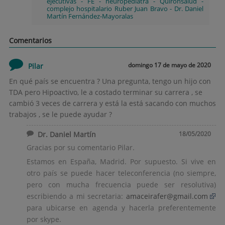
ejecutivas
-
FE
-
neuropediatra
-
Quirónsalud
-
complejo hospitalario Ruber Juan Bravo
-
Dr. Daniel
Martín Fernández-Mayoralas
Comentarios
domingo 17 de mayo de 2020
Pilar
En qué país se encuentra ? Una pregunta, tengo un hijo con
TDA pero Hipoactivo, le a costado terminar su carrera , se
cambió 3 veces de carrera y está la está sacando con muchos
trabajos , se le puede ayudar ?
Dr. Daniel Martín
18/05/2020
Gracias por su comentario Pilar.
Estamos en España, Madrid. Por supuesto. Si vive en
otro país se puede hacer teleconferencia (no siempre,
pero con mucha frecuencia puede ser resolutiva)
escribiendo a mi secretaria:
amaceirafer@gmail.com
para ubicarse en agenda y hacerla preferentemente
por skype.