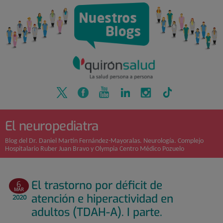
Quirónsalud
Saltar
al
contenido
El neuropediatra
Blog del Dr. Daniel Martín Fernández-Mayoralas. Neurología. Complejo
Hospitalario Ruber Juan Bravo y Olympia Centro Médico Pozuelo
El trastorno por déficit de
6
MAR
atención e hiperactividad en
2020
adultos (TDAH-A). I parte.