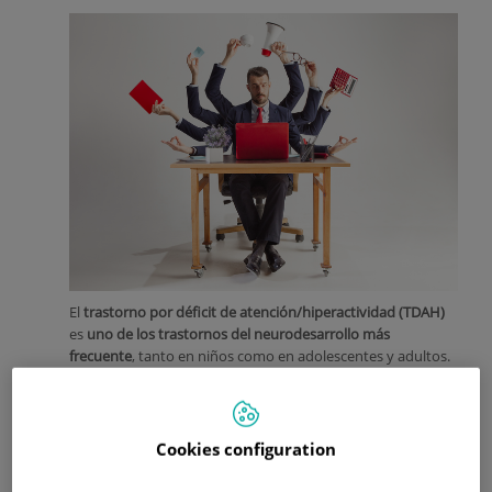
El
trastorno por déficit de atención/hiperactividad (TDAH)
es
uno de los trastornos del neurodesarrollo más
frecuente
, tanto en niños como en adolescentes y adultos.
Sin embargo, el TDAH
se consideraba hasta hace poco un
trastorno básicamente infantil
y el diagnóstico del TDAH del
adulto (TDAH-A) era muy controvertido, hasta que los
Cookies configuration
estudios de seguimiento a largo plazo
revelaron que un
40-
60% de los TDAH diagnosticados en la edad pediátrica